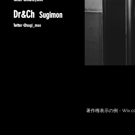
Dr&Ch
Sugimon
Twitter @sugi_moo
著作権表示の例 -
Wix.