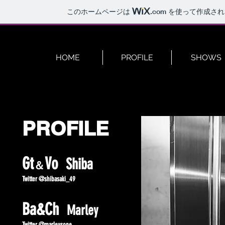
このホームページは
.com
を使って作成され
HOME
PROFILE
SHOWS
​PROFILE
Gt
Vo
Shiba
＆
Twitter @shibasaki_49
Ba&Ch
Marley
Twitter @marleysone